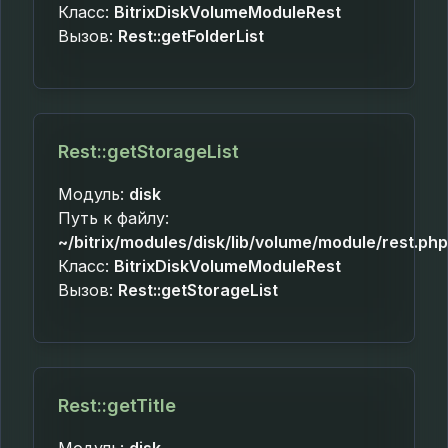
Класс:
BitrixDiskVolumeModuleRest
Вызов:
Rest::getFolderList
Rest::getStorageList
Модуль:
disk
Путь к файлу:
~/bitrix/modules/disk/lib/volume/module/rest.php
Класс:
BitrixDiskVolumeModuleRest
Вызов:
Rest::getStorageList
Rest::getTitle