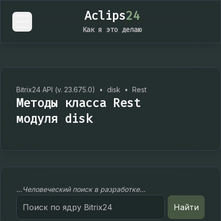
Aclips
24
Как я это делаю
Bitrix24 API (v. 23.675.0)
•
disk
•
Rest
Методы класса Rest
модуля disk
...Человеческий поиск в разработке...
Search
Найти
for: