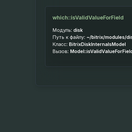
which::isValidValueForField
Модуль:
disk
Путь к файлу:
~/bitrix/modules/di
Класс:
BitrixDiskInternalsModel
Вызов:
Model::isValidValueForFiel