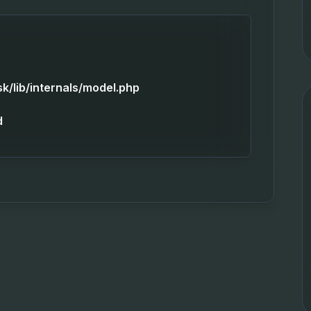
sk/lib/internals/model.php
d