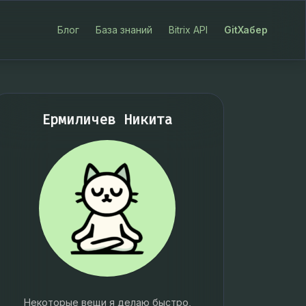
Блог
База знаний
Bitrix API
GitХабер
Ермиличев Никита
Некоторые вещи я делаю быстро,