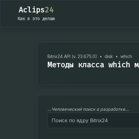
Aclips
24
Как я это делаю
Bitrix24 API (v. 23.675.0)
•
disk
•
which
Методы класса which м
...Человеческий поиск в разработке...
Search
for: