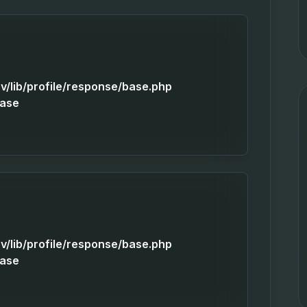
v/lib/profile/response/base.php
Base
v/lib/profile/response/base.php
Base