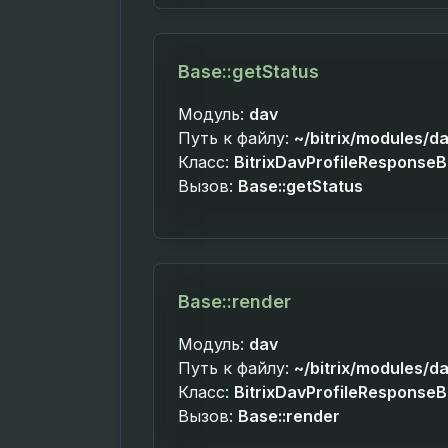
Base::getStatus
Модуль:
dav
Путь к файлу:
~/bitrix/modules/da
Класс:
BitrixDavProfileResponse
Вызов:
Base::getStatus
Base::render
Модуль:
dav
Путь к файлу:
~/bitrix/modules/da
Класс:
BitrixDavProfileResponse
Вызов:
Base::render