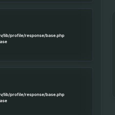
v/lib/profile/response/base.php
Base
v/lib/profile/response/base.php
Base