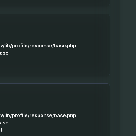
v/lib/profile/response/base.php
Base
v/lib/profile/response/base.php
Base
t