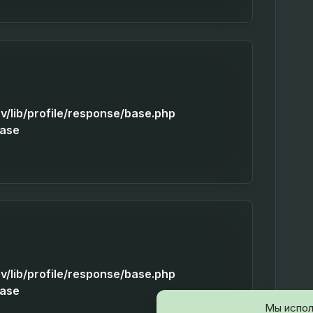
v/lib/profile/response/base.php
Base
v/lib/profile/response/base.php
Base
Мы испол