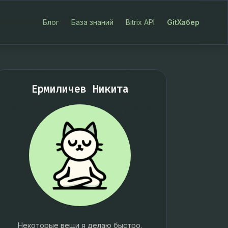
Блог
База знаний
Bitrix API
GitХабер
Ермиличев Никита
Некоторые вещи я делаю быстро,