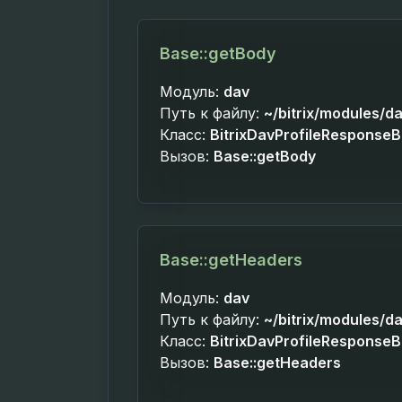
Base::getBody
Модуль:
dav
Путь к файлу:
~/bitrix/modules/da
Класс:
BitrixDavProfileResponse
Вызов:
Base::getBody
Base::getHeaders
Модуль:
dav
Путь к файлу:
~/bitrix/modules/da
Класс:
BitrixDavProfileResponse
Вызов:
Base::getHeaders