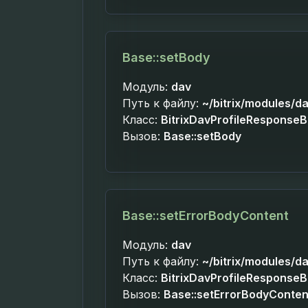
Base::setBody
Модуль:
dav
Путь к файлу:
~/bitrix/modules/da
Класс:
BitrixDavProfileResponse
Вызов:
Base::setBody
Base::setErrorBodyContent
Модуль:
dav
Путь к файлу:
~/bitrix/modules/da
Класс:
BitrixDavProfileResponse
Вызов:
Base::setErrorBodyConten