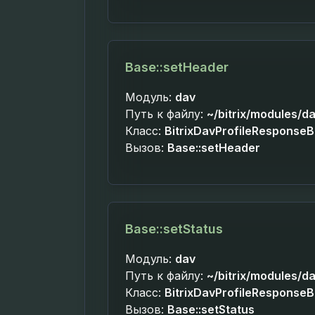
Base::setHeader
Модуль:
dav
Путь к файлу:
~/bitrix/modules/da
Класс:
BitrixDavProfileResponse
Вызов:
Base::setHeader
Base::setStatus
Модуль:
dav
Путь к файлу:
~/bitrix/modules/da
Класс:
BitrixDavProfileResponse
Вызов:
Base::setStatus