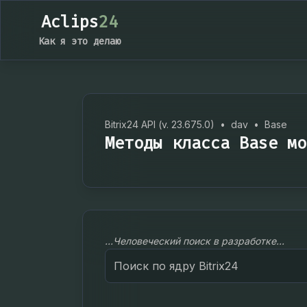
Aclips
24
Как я это делаю
Bitrix24 API (v. 23.675.0)
•
dav
•
Base
Методы класса Base мо
...Человеческий поиск в разработке...
Search
for: