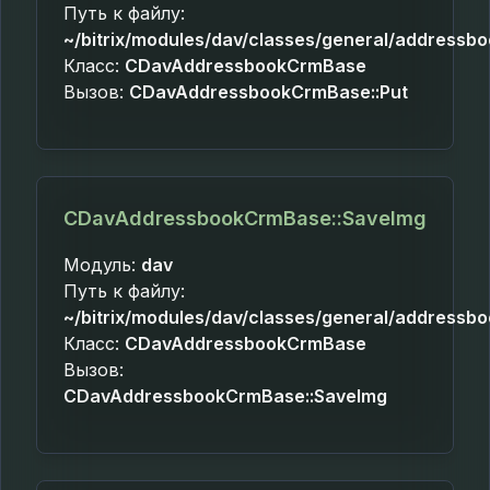
Путь к файлу:
~/bitrix/modules/dav/classes/general/addressb
Класс:
CDavAddressbookCrmBase
Вызов:
CDavAddressbookCrmBase::Put
CDavAddressbookCrmBase::SaveImg
Модуль:
dav
Путь к файлу:
~/bitrix/modules/dav/classes/general/addressb
Класс:
CDavAddressbookCrmBase
Вызов:
CDavAddressbookCrmBase::SaveImg