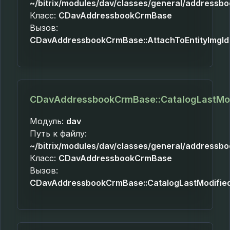
~/bitrix/modules/dav/classes/general/addressb
Класс:
CDavAddressbookCrmBase
Вызов:
CDavAddressbookCrmBase::AttachToEntityImgId
CDavAddressbookCrmBase::CatalogLastMo
Модуль:
dav
Путь к файлу:
~/bitrix/modules/dav/classes/general/addressb
Класс:
CDavAddressbookCrmBase
Вызов:
CDavAddressbookCrmBase::CatalogLastModifie