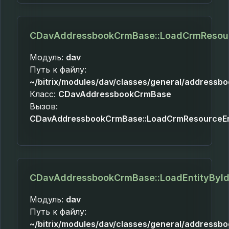
CDavAddressbookCrmBase::LoadCrmResour
Модуль:
dav
Путь к файлу:
~/bitrix/modules/dav/classes/general/addressb
Класс:
CDavAddressbookCrmBase
Вызов:
CDavAddressbookCrmBase::LoadCrmResourceEnt
CDavAddressbookCrmBase::LoadEntityByI
Модуль:
dav
Путь к файлу:
~/bitrix/modules/dav/classes/general/addressb