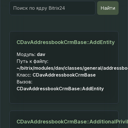
Search
Найти
for:
CDavAddressbookCrmBase::AddEntity
Модуль:
dav
Путь к файлу:
~/bitrix/modules/dav/classes/general/addressb
Класс:
CDavAddressbookCrmBase
Вызов:
CDavAddressbookCrmBase::AddEntity
CDavAddressbookCrmBase::AdditionalPriv