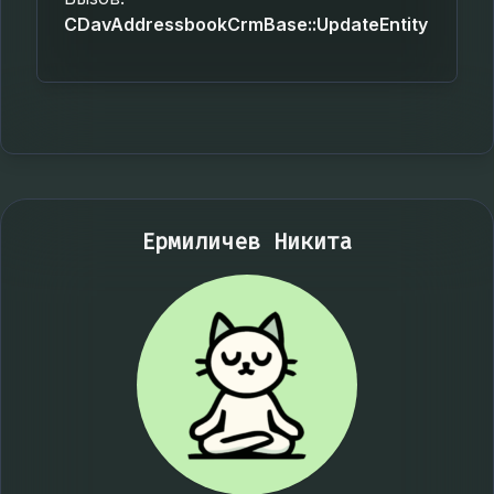
CDavAddressbookCrmBase::UpdateEntity
Ермиличев Никита