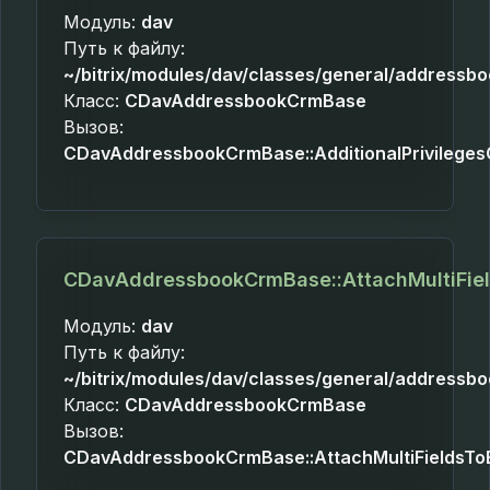
Модуль:
dav
Путь к файлу:
~/bitrix/modules/dav/classes/general/addressb
Класс:
CDavAddressbookCrmBase
Вызов:
CDavAddressbookCrmBase::AdditionalPrivilege
CDavAddressbookCrmBase::AttachMultiFiel
Модуль:
dav
Путь к файлу:
~/bitrix/modules/dav/classes/general/addressb
Класс:
CDavAddressbookCrmBase
Вызов:
CDavAddressbookCrmBase::AttachMultiFieldsToE