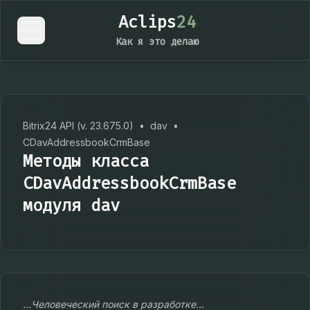
Aclips
24
Как я это делаю
Bitrix24 API (v. 23.675.0)
•
dav
•
CDavAddressbookCrmBase
Методы класса
CDavAddressbookCrmBase
модуля dav
...Человеческий поиск в разработке...