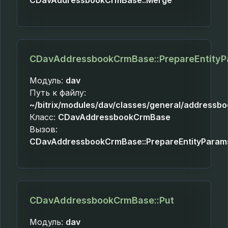
CDavAddressbookCrmBase::Merge
CDavAddressbookCrmBase::PrepareEntity
Модуль:
dav
Путь к файлу:
~/bitrix/modules/dav/classes/general/addressb
Класс:
CDavAddressbookCrmBase
Вызов:
CDavAddressbookCrmBase::PrepareEntityPara
CDavAddressbookCrmBase::Put
Модуль:
dav