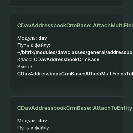
CDavAddressbookCrmBase::AttachMultiFiel
Модуль:
dav
Путь к файлу:
~/bitrix/modules/dav/classes/general/addressb
Класс:
CDavAddressbookCrmBase
Вызов:
CDavAddressbookCrmBase::AttachMultiFieldsToE
CDavAddressbookCrmBase::AttachToEntity
Модуль:
dav
Путь к файлу: