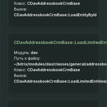
Класс:
CDavAddressbookCrmBase
Вызов:
CDavAddressbookCrmBase::LoadEntityById
CDavAddressbookCrmBase::LoadLimitedEnti
Модуль:
dav
Путь к файлу:
~/bitrix/modules/dav/classes/general/addressb
Класс:
CDavAddressbookCrmBase
Вызов:
CDavAddressbookCrmBase::LoadLimitedEntitiesL