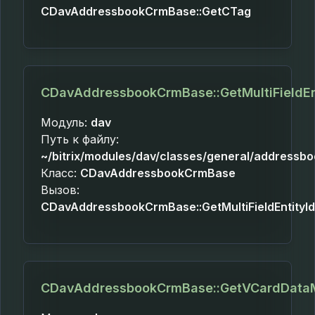
CDavAddressbookCrmBase::GetCTag
CDavAddressbookCrmBase::GetMultiFieldEn
Модуль:
dav
Путь к файлу:
~/bitrix/modules/dav/classes/general/addressb
Класс:
CDavAddressbookCrmBase
Вызов:
CDavAddressbookCrmBase::GetMultiFieldEntityId
CDavAddressbookCrmBase::GetVCardData