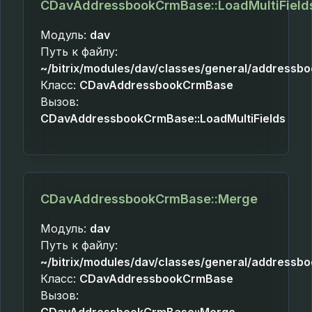
CDavAddressbookCrmBase::LoadMultiField
Модуль:
dav
Путь к файлу:
~/bitrix/modules/dav/classes/general/addressb
Класс:
CDavAddressbookCrmBase
Вызов:
CDavAddressbookCrmBase::LoadMultiFields
CDavAddressbookCrmBase::Merge
Модуль:
dav
Путь к файлу:
~/bitrix/modules/dav/classes/general/addressb
Класс:
CDavAddressbookCrmBase
Вызов: