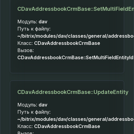
CDavAddressbookCrmBase::SetMultiFieldEn
Модуль:
dav
Путь к файлу:
~/bitrix/modules/dav/classes/general/addressb
Класс:
CDavAddressbookCrmBase
Вызов:
CDavAddressbookCrmBase::SetMultiFieldEntityId
CDavAddressbookCrmBase::UpdateEntity
Модуль:
dav
Путь к файлу:
~/bitrix/modules/dav/classes/general/addressb
Класс:
CDavAddressbookCrmBase
Вызов: