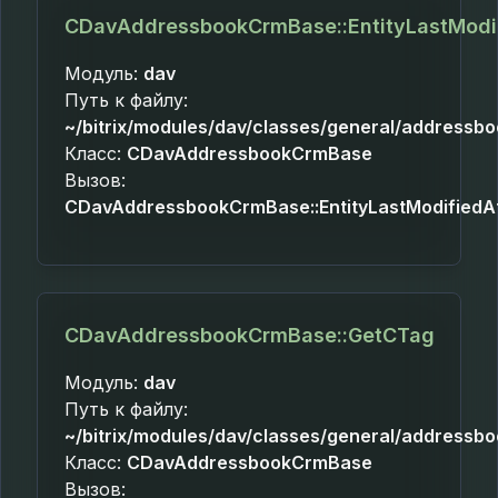
CDavAddressbookCrmBase::EntityLastModi
Модуль:
dav
Путь к файлу:
~/bitrix/modules/dav/classes/general/addressb
Класс:
CDavAddressbookCrmBase
Вызов:
CDavAddressbookCrmBase::EntityLastModifiedA
CDavAddressbookCrmBase::GetCTag
Модуль:
dav
Путь к файлу:
~/bitrix/modules/dav/classes/general/addressb
Класс:
CDavAddressbookCrmBase
Вызов: