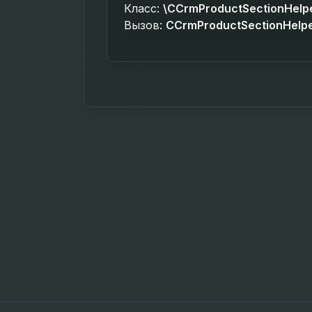
Класс:
\CCrmProductSectionHelp
Вызов:
CCrmProductSectionHelper