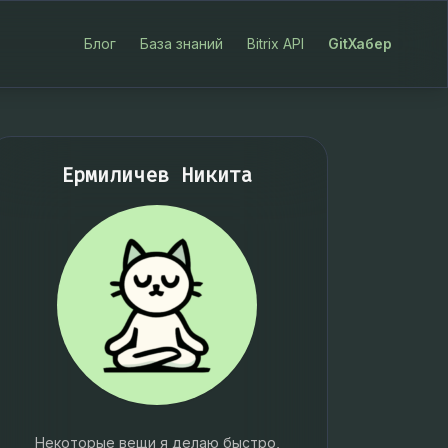
Блог
База знаний
Bitrix API
GitХабер
Ермиличев Никита
Некоторые вещи я делаю быстро,