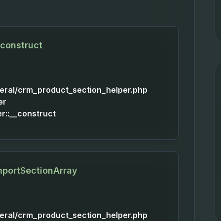
construct
neral/crm_product_section_helper.php
er
::__construct
mportSectionArray
neral/crm_product_section_helper.php