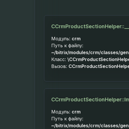
CCrmProductSectionHelper::__
Модуль:
crm
Путь к файлу:
~/bitrix/modules/crm/classes/ge
Класс:
\CCrmProductSectionHelp
Вызов:
CCrmProductSectionHelper
CCrmProductSectionHelper::I
Модуль:
crm
Путь к файлу:
~/bitrix/modules/crm/classes/ge