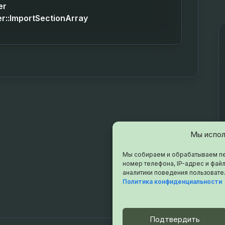
er
::ImportSectionArray
Мы испол
Мы собираем и обрабатываем пе
номер телефона, IP-адрес и файл
аналитики поведения пользовате
Политика конфиденциальности
Подтвердить