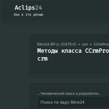
Aclips
24
Как я это делаю
Bitrix24 API (v. 23.675.0)
•
crm
•
CCrmProd
Методы класса CCrmPro
crm
...Человеческий поиск в разработке...
Search
for: