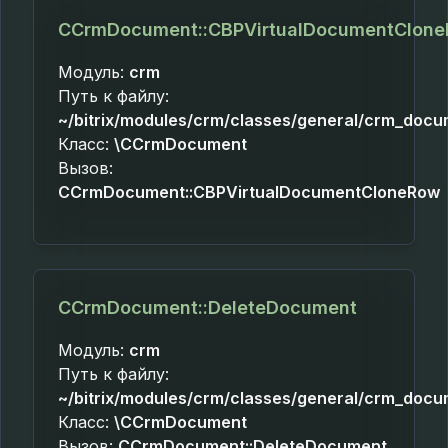
CCrmDocument::CBPVirtualDocumentClon
Модуль:
crm
Путь к файлу:
~/bitrix/modules/crm/classes/general/crm_docu
Класс:
\CCrmDocument
Вызов:
CCrmDocument::CBPVirtualDocumentCloneRow
CCrmDocument::DeleteDocument
Модуль:
crm
Путь к файлу:
~/bitrix/modules/crm/classes/general/crm_docu
Класс:
\CCrmDocument
Вызов:
CCrmDocument::DeleteDocument