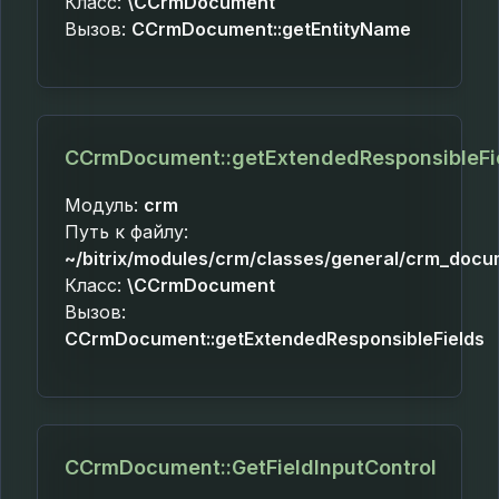
Класс:
\CCrmDocument
Вызов:
CCrmDocument::getEntityName
CCrmDocument::getExtendedResponsibleFi
Модуль:
crm
Путь к файлу:
~/bitrix/modules/crm/classes/general/crm_docu
Класс:
\CCrmDocument
Вызов:
CCrmDocument::getExtendedResponsibleFields
CCrmDocument::GetFieldInputControl