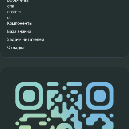
book-rental
crm
custom
ui
Компоненты
База знаний
Задачи читателей
Отладка