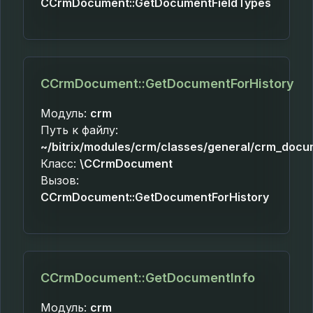
CCrmDocument::GetDocumentFieldTypes
CCrmDocument::GetDocumentForHistory
Модуль:
crm
Путь к файлу:
~/bitrix/modules/crm/classes/general/crm_docu
Класс:
\CCrmDocument
Вызов:
CCrmDocument::GetDocumentForHistory
CCrmDocument::GetDocumentInfo
Модуль:
crm