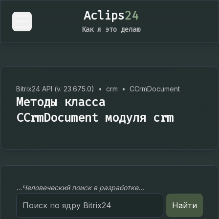
Aclips
24
Как я это делаю
Bitrix24 API (v. 23.675.0)
•
crm
•
CCrmDocument
Методы класса
CCrmDocument модуля crm
...Человеческий поиск в разработке...
Search
Найти
for: