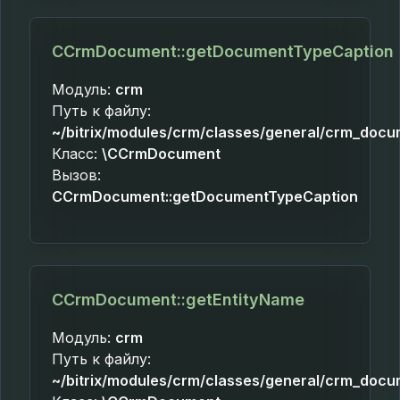
CCrmDocument::getDocumentTypeCaption
Модуль:
crm
Путь к файлу:
~/bitrix/modules/crm/classes/general/crm_docu
Класс:
\CCrmDocument
Вызов:
CCrmDocument::getDocumentTypeCaption
CCrmDocument::getEntityName
Модуль:
crm
Путь к файлу:
~/bitrix/modules/crm/classes/general/crm_docu