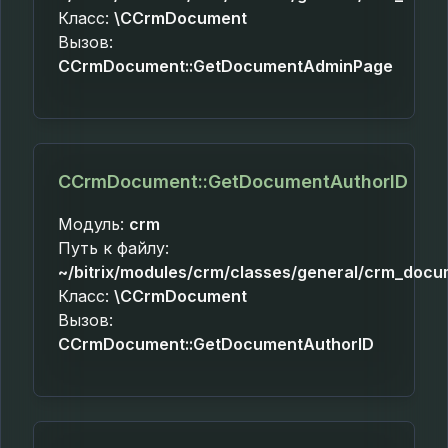
Класс:
\CCrmDocument
Вызов:
CCrmDocument::GetDocumentAdminPage
CCrmDocument::GetDocumentAuthorID
Модуль:
crm
Путь к файлу:
~/bitrix/modules/crm/classes/general/crm_docu
Класс:
\CCrmDocument
Вызов:
CCrmDocument::GetDocumentAuthorID