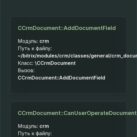
CCrmDocument::AddDocumentField
Модуль:
crm
Путь к файлу:
~/bitrix/modules/crm/classes/general/crm_docu
Класс:
\CCrmDocument
Вызов:
CCrmDocument::AddDocumentField
CCrmDocument::CanUserOperateDocument
Модуль:
crm
Путь к файлу: