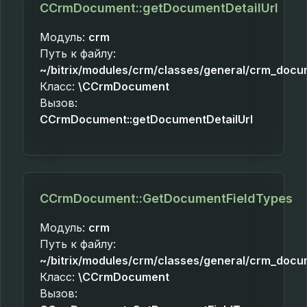
CCrmDocument::getDocumentDetailUrl
Модуль:
crm
Путь к файлу:
~/bitrix/modules/crm/classes/general/crm_docu
Класс:
\CCrmDocument
Вызов:
CCrmDocument::getDocumentDetailUrl
CCrmDocument::GetDocumentFieldTypes
Модуль:
crm
Путь к файлу:
~/bitrix/modules/crm/classes/general/crm_docu
Класс:
\CCrmDocument
Вызов: