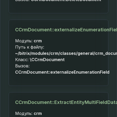
CCrmDocument::externalizeEnumerationFie
Модуль:
crm
Путь к файлу:
~/bitrix/modules/crm/classes/general/crm_docu
Класс:
\CCrmDocument
Вызов:
CCrmDocument::externalizeEnumerationField
CCrmDocument::ExtractEntityMultiFieldDat
Модуль:
crm