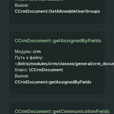
Вызов:
CCrmDocument::GetAllowableUserGroups
CCrmDocument::getAssignedByFields
Модуль:
crm
Путь к файлу:
~/bitrix/modules/crm/classes/general/crm_docu
Класс:
\CCrmDocument
Вызов:
CCrmDocument::getAssignedByFields
CCrmDocument::getCommunicationFields