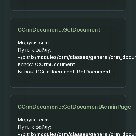
CCrmDocument::GetDocument
Модуль:
crm
Путь к файлу:
~/bitrix/modules/crm/classes/general/crm_docu
Класс:
\CCrmDocument
Вызов:
CCrmDocument::GetDocument
CCrmDocument::GetDocumentAdminPage
Модуль:
crm
Путь к файлу:
~/bitrix/modules/crm/classes/general/crm_docu