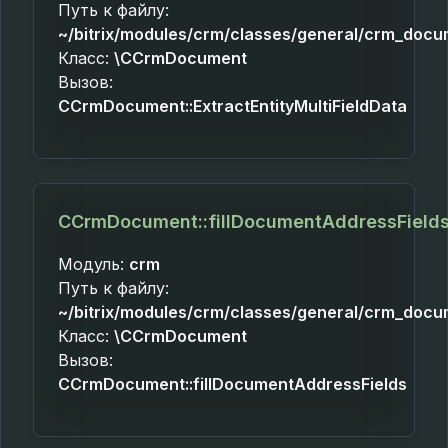
Путь к файлу:
~/bitrix/modules/crm/classes/general/crm_docu
Класс:
\CCrmDocument
Вызов:
CCrmDocument::ExtractEntityMultiFieldData
CCrmDocument::fillDocumentAddressField
Модуль:
crm
Путь к файлу:
~/bitrix/modules/crm/classes/general/crm_docu
Класс:
\CCrmDocument
Вызов:
CCrmDocument::fillDocumentAddressFields