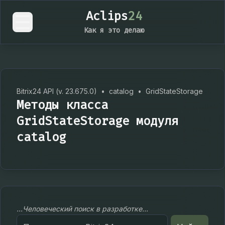
Aclips
24
Как я это делаю
Bitrix24 API (v. 23.675.0)
•
catalog
•
GridStateStorage
Методы класса
GridStateStorage модуля
catalog
...Человеческий поиск в разработке...
Search