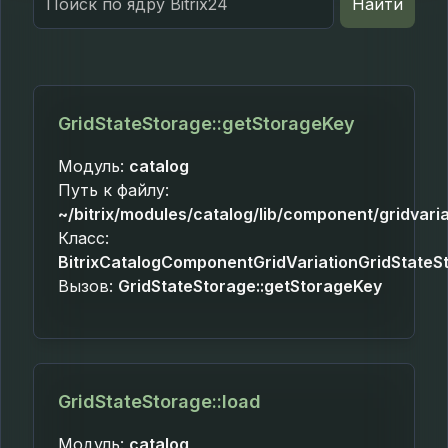
Найти
for:
GridStateStorage::getStorageKey
Модуль:
catalog
Путь к файлу:
~/bitrix/modules/catalog/lib/component/gridvari
Класс:
BitrixCatalogComponentGridVariationGridStateS
Вызов:
GridStateStorage::getStorageKey
GridStateStorage::load
Модуль:
catalog