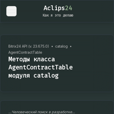
Aclips
24
Как я это делаю
Bitrix24 API (v. 23.675.0)
•
catalog
•
AgentContractTable
Методы класса
AgentContractTable
модуля catalog
...Человеческий поиск в разработке...