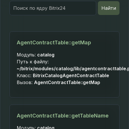
Search
Найти
for:
AgentContractTable::getMap
Модуль:
catalog
Путь к файлу:
~/bitrix/modules/catalog/lib/agentcontracttable.
Класс:
BitrixCatalogAgentContractTable
Вызов:
AgentContractTable::getMap
AgentContractTable::getTableName
Модуль:
catalog