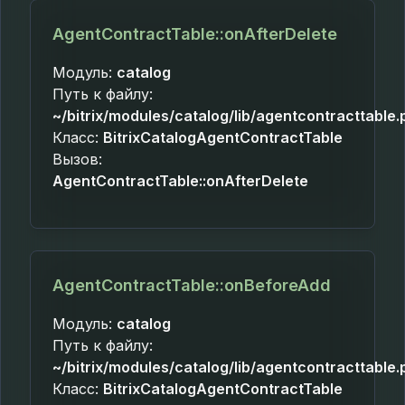
AgentContractTable::onAfterDelete
Модуль:
catalog
Путь к файлу:
~/bitrix/modules/catalog/lib/agentcontracttable.
Класс:
BitrixCatalogAgentContractTable
Вызов:
AgentContractTable::onAfterDelete
AgentContractTable::onBeforeAdd
Модуль:
catalog
Путь к файлу:
~/bitrix/modules/catalog/lib/agentcontracttable.
Класс:
BitrixCatalogAgentContractTable