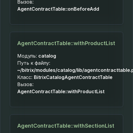
Вызов:
AgentContractTable::onBeforeAdd
AgentContractTable::withProductList
Модуль:
catalog
Путь к файлу:
~/bitrix/modules/catalog/lib/agentcontracttable.
Класс:
BitrixCatalogAgentContractTable
Вызов:
AgentContractTable::withProductList
AgentContractTable::withSectionList