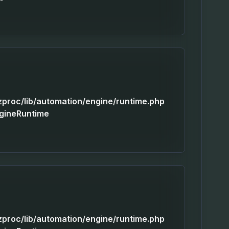
izproc/lib/automation/engine/runtime.php
ngineRuntime
izproc/lib/automation/engine/runtime.php