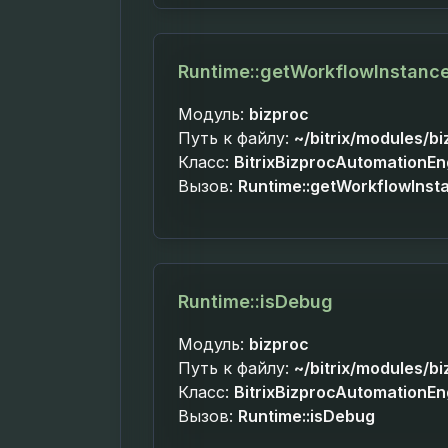
Runtime::getWorkflowInstanc
Модуль:
bizproc
Путь к файлу:
~/bitrix/modules/b
Класс:
BitrixBizprocAutomationE
Вызов:
Runtime::getWorkflowInst
Runtime::isDebug
Модуль:
bizproc
Путь к файлу:
~/bitrix/modules/b
Класс:
BitrixBizprocAutomationE
Вызов:
Runtime::isDebug