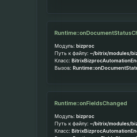
Runtime::onDocumentStatus
Модуль:
bizproc
Путь к файлу:
~/bitrix/modules/b
Класс:
BitrixBizprocAutomationE
Вызов:
Runtime::onDocumentSta
Runtime::onFieldsChanged
Модуль:
bizproc
Путь к файлу:
~/bitrix/modules/b
Класс:
BitrixBizprocAutomationE