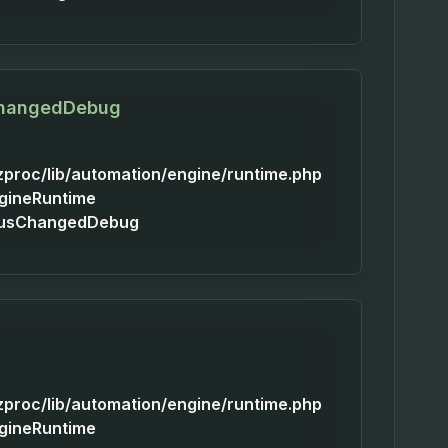
ChangedDebug
izproc/lib/automation/engine/runtime.php
ngineRuntime
tusChangedDebug
izproc/lib/automation/engine/runtime.php
ngineRuntime