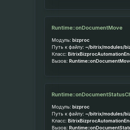
Runtime::onDocumentMove
Модуль:
bizproc
Путь к файлу:
~/bitrix/modules/b
Класс:
BitrixBizprocAutomationE
Вызов:
Runtime::onDocumentMov
Runtime::onDocumentStatus
Модуль:
bizproc
Путь к файлу:
~/bitrix/modules/b
Класс:
BitrixBizprocAutomationE
Вызов:
Runtime::onDocumentSta