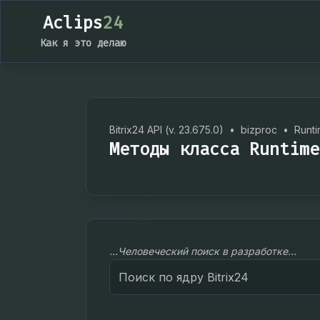
Aclips
24
Как я это делаю
Bitrix24 API (v. 23.675.0)
•
bizproc
•
Runt
Методы класса Runtime
...Человеческий поиск в разработке...
Search
for: