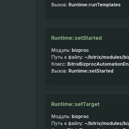
Вызов:
Runtime::runTemplates
Runtime::setStarted
Модуль:
bizproc
Путь к файлу:
~/bitrix/modules/b
Класс:
BitrixBizprocAutomationE
Вызов:
Runtime::setStarted
Runtime::setTarget
Модуль:
bizproc
Путь к файлу:
~/bitrix/modules/b