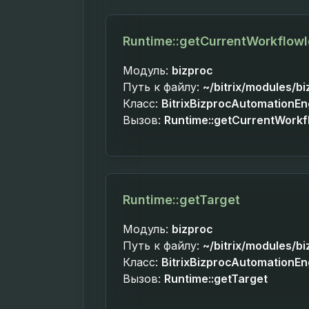
Runtime::getCurrentWorkflow
Модуль:
bizproc
Путь к файлу:
~/bitrix/modules/b
Класс:
BitrixBizprocAutomationE
Вызов:
Runtime::getCurrentWorkf
Runtime::getTarget
Модуль:
bizproc
Путь к файлу:
~/bitrix/modules/b
Класс:
BitrixBizprocAutomationE
Вызов:
Runtime::getTarget