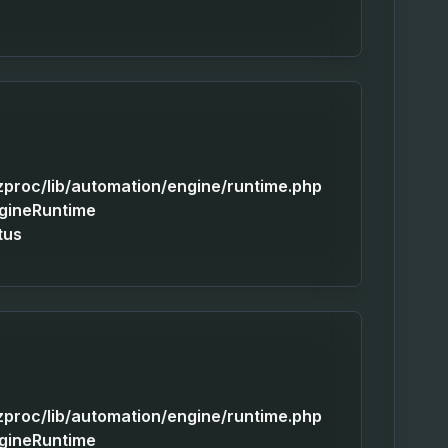
izproc/lib/automation/engine/runtime.php
ngineRuntime
tus
izproc/lib/automation/engine/runtime.php
ngineRuntime