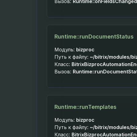
Вызов:
Runtime::onFieldsChanged
Runtime::runDocumentStatus
Модуль:
bizproc
Путь к файлу:
~/bitrix/modules/b
Класс:
BitrixBizprocAutomationE
Вызов:
Runtime::runDocumentSta
Runtime::runTemplates
Модуль:
bizproc
Путь к файлу:
~/bitrix/modules/b
Класс:
BitrixBizprocAutomationE