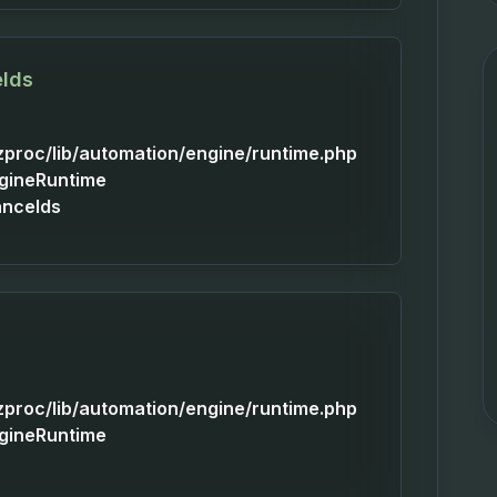
eIds
izproc/lib/automation/engine/runtime.php
ngineRuntime
anceIds
izproc/lib/automation/engine/runtime.php
ngineRuntime