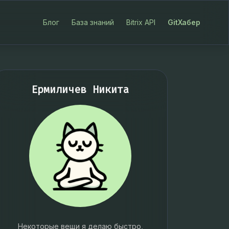
Блог
База знаний
Bitrix API
GitХабер
Ермиличев Никита
Некоторые вещи я делаю быстро,