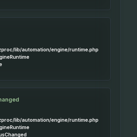
izproc/lib/automation/engine/runtime.php
ngineRuntime
e
Changed
izproc/lib/automation/engine/runtime.php
ngineRuntime
tusChanged