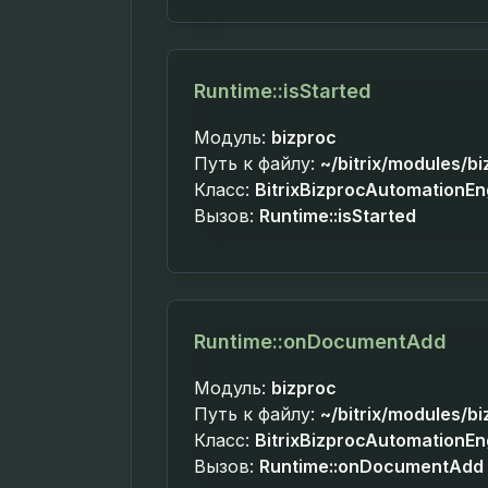
Runtime::isStarted
Модуль:
bizproc
Путь к файлу:
~/bitrix/modules/b
Класс:
BitrixBizprocAutomationE
Вызов:
Runtime::isStarted
Runtime::onDocumentAdd
Модуль:
bizproc
Путь к файлу:
~/bitrix/modules/b
Класс:
BitrixBizprocAutomationE
Вызов:
Runtime::onDocumentAdd