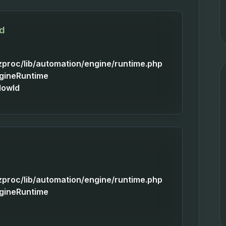
Id
izproc/lib/automation/engine/runtime.php
ngineRuntime
lowId
izproc/lib/automation/engine/runtime.php
ngineRuntime