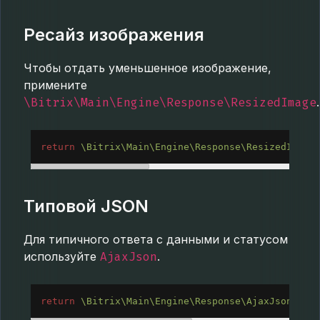
Ресайз изображения
Чтобы отдать уменьшенное изображение,
примените
\Bitrix\Main\Engine\Response\ResizedImage
.
return
\Bitrix\Main\Engine\Response\ResizedImage
Типовой JSON
Для типичного ответа с данными и статусом
используйте
AjaxJson
.
return
\Bitrix\Main\Engine\Response\AjaxJson
::
cr