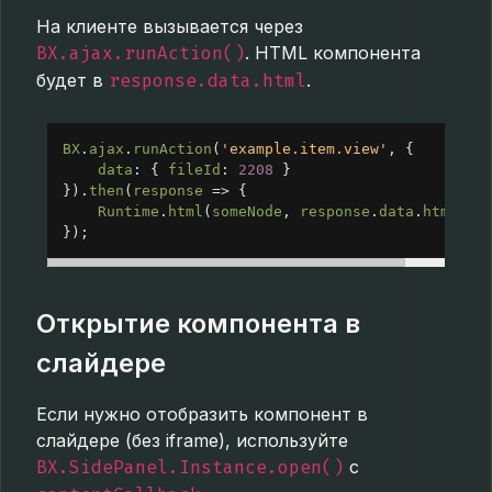
На клиенте вызывается через
BX.ajax.runAction()
. HTML компонента
будет в
response.data.html
.
BX
.
ajax
.
runAction
(
'example.item.view'
, {
data
: { 
fileId
: 
2208
 }
}).
then
(
response
=>
 {
Runtime
.
html
(
someNode
, 
response
.
data
.
html
);
});
Открытие компонента в
слайдере
Если нужно отобразить компонент в
слайдере (без iframe), используйте
BX.SidePanel.Instance.open()
с