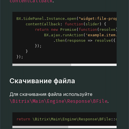
contentCallback
.
BX
.
SidePanel
.
Instance
.
open
(
"widget:file-props"
, 
contentCallback
: 
function
(
slider
) {
return
new
Promise
(
function
(
resolve
) {
BX
.
ajax
.
runAction
(
'example.item.view
                .
then
(
response
=>
resolve
({ 
html
        });
    }
});
Скачивание файла
Для скачивания файла используйте
\Bitrix\Main\Engine\Response\BFile
.
return
\Bitrix\Main\Engine\Response\BFile
::
creat