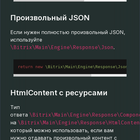
Произвольный JSON
Если нужен полностью произвольный JSON,
используйте
\Bitrix\Main\Engine\Response\Json
.
return
new
\Bitrix\Main\Engine\Response\Json
([
"p
HtmlContent с ресурсами
Тип
ответа
\Bitrix\Main\Engine\Response\Compon
на
\Bitrix\Main\Engine\Response\HtmlConten
который можно использовать, если вам
нужно отдавать произвольный контент с