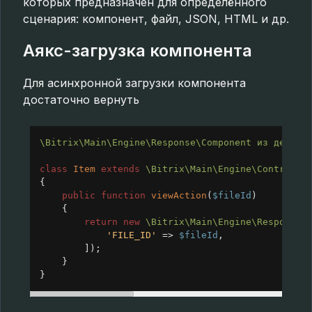
которых предназначен для определённого
сценария: компонент, файл, JSON, HTML и др.
Аякс-загрузка компонента
Для асинхронной загрузки компонента
достаточно вернуть
\Bitrix\Main\Engine\Response\Component
из
действ
class
Item
extends
\Bitrix\Main\Engine\Controlle
{
public
function
viewAction
(
$fileId
)
    {
return
new
\Bitrix\Main\Engine\Response\
'FILE_ID'
=>
$fileId
,
        ]);
    }
}