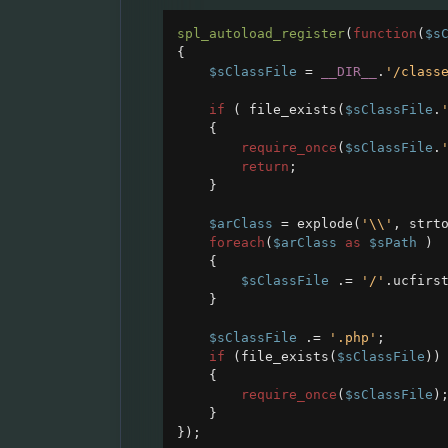
spl_autoload_register
(
function
(
$s
{
$sClassFile
=
__DIR__
.
'/class
if
 ( 
file_exists
(
$sClassFile
.
{
require_once
(
$sClassFile
.
return
;
}
$arClass
=
explode
(
'\\'
, 
strt
foreach
(
$arClass
as
$sPath
 )
{
$sClassFile
 .
=
'/'
.
ucfirs
}
$sClassFile
 .
=
'.php'
;
if
 (
file_exists
(
$sClassFile
))
{
require_once
(
$sClassFile
)
}
});