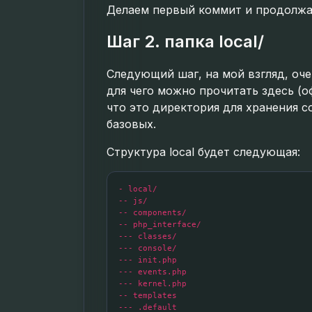
Делаем первый коммит и продолжа
Шаг 2. папка local/
Следующий шаг, на мой взгляд, очен
для чего можно прочитать здесь (о
что это директория для хранения 
базовых.
Структура local будет следующая:
- local/

-- js/

-- components/

-- php_interface/

--- classes/

--- console/

--- init.php

--- events.php

--- kernel.php

-- templates

--- .default
