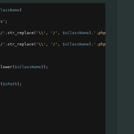
ClassName
)
es'
;
'/'
.
str_replace
(
'\\'
, 
'/'
, 
$sClassName
).
'.php'
) )
'/'
.
str_replace
(
'\\'
, 
'/'
, 
$sClassName
).
'.php'
);
olower
(
$sClassName
));
t
(
$sPath
);
;