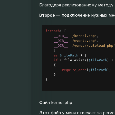
Благодаря реализованному методу 
Второе
— подключение нужных мн
foreach
( [
__DIR__
.
'/kernel.php'
,
__DIR__
.
'/events.php'
,
__DIR__
.
'/vendor/autoload.php
]
as
$filePath
 ) {
if
 ( 
file_exists
(
$filePath
) )
{
require_once
(
$filePath
);
}
}
Файл kernel.php
Этот файл у меня отвечает за реги