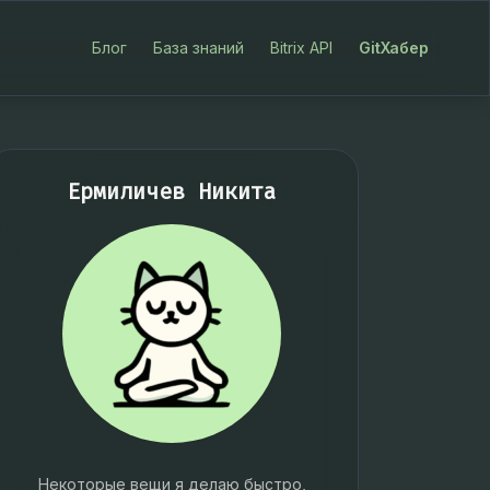
Блог
База знаний
Bitrix API
GitХабер
Ермиличев Никита
Некоторые вещи я делаю быстро,