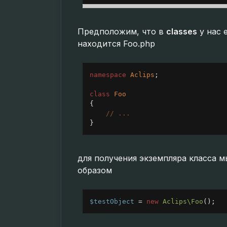
Предположим, что в
classes
у нас 
находится Foo.php
namespace
Aclips
;
class
Foo
{
// ...
}
для получения экземпляра класса 
образом
$testObject
=
new
Aclips\Foo
();