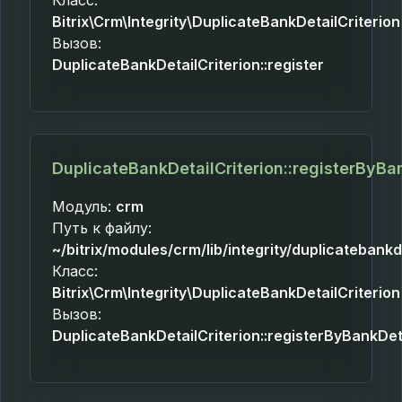
Класс:
Bitrix\Crm\Integrity\DuplicateBankDetailCriterion
Вызов:
DuplicateBankDetailCriterion::register
DuplicateBankDetailCriterion::registerByBa
Модуль:
crm
Путь к файлу:
~/bitrix/modules/crm/lib/integrity/duplicatebankd
Класс:
Bitrix\Crm\Integrity\DuplicateBankDetailCriterion
Вызов:
DuplicateBankDetailCriterion::registerByBankDet