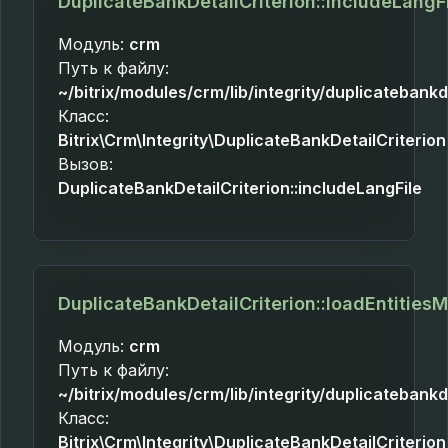
DuplicateBankDetailCriterion::includeLangF
Модуль:
crm
Путь к файлу:
~/bitrix/modules/crm/lib/integrity/duplicatebankd
Класс:
Bitrix\Crm\Integrity\DuplicateBankDetailCriterion
Вызов:
DuplicateBankDetailCriterion::includeLangFile
DuplicateBankDetailCriterion::loadEntities
Модуль:
crm
Путь к файлу:
~/bitrix/modules/crm/lib/integrity/duplicatebankd
Класс:
Bitrix\Crm\Integrity\DuplicateBankDetailCriterion