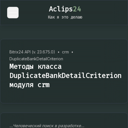
Aclips
24
Как я это делаю
Bitrix24 API (v. 23.675.0)
•
crm
•
DuplicateBankDetailCriterion
Методы класса
DuplicateBankDetailCriterion
модуля crm
...Человеческий поиск в разработке...