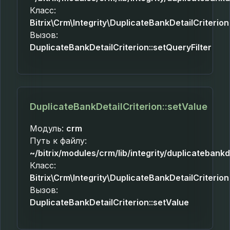
Класс:
Bitrix\Crm\Integrity\DuplicateBankDetailCriterion
Вызов:
DuplicateBankDetailCriterion::setQueryFilter
DuplicateBankDetailCriterion::setValue
Модуль:
crm
Путь к файлу:
~/bitrix/modules/crm/lib/integrity/duplicatebankd
Класс:
Bitrix\Crm\Integrity\DuplicateBankDetailCriterion
Вызов:
DuplicateBankDetailCriterion::setValue