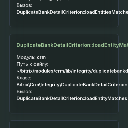
Вызов:
DuplicateBankDetailCriterion::loadEntitiesMatch
DuplicateBankDetailCriterion::loadEntityMa
Модуль:
crm
Путь к файлу:
~/bitrix/modules/crm/lib/integrity/duplicatebankd
Класс:
Bitrix\Crm\Integrity\DuplicateBankDetailCriterion
Вызов:
DuplicateBankDetailCriterion::loadEntityMatches