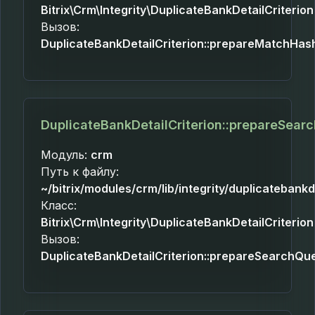
Bitrix\Crm\Integrity\DuplicateBankDetailCriterion
Вызов:
DuplicateBankDetailCriterion::prepareMatchHas
DuplicateBankDetailCriterion::prepareSear
Модуль:
crm
Путь к файлу:
~/bitrix/modules/crm/lib/integrity/duplicatebankd
Класс:
Bitrix\Crm\Integrity\DuplicateBankDetailCriterion
Вызов:
DuplicateBankDetailCriterion::prepareSearchQu