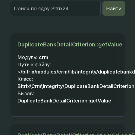
Search
Найти
for:
DuplicateBankDetailCriterion::getValue
Модуль:
crm
Путь к файлу:
~/bitrix/modules/crm/lib/integrity/duplicatebankd
Класс:
Bitrix\Crm\Integrity\DuplicateBankDetailCriterion
Вызов:
DuplicateBankDetailCriterion::getValue