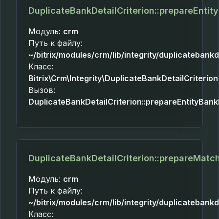
DuplicateBankDetailCriterion::prepareEntit
Модуль:
crm
Путь к файлу:
~/bitrix/modules/crm/lib/integrity/duplicatebankd
Класс:
Bitrix\Crm\Integrity\DuplicateBankDetailCriterion
Вызов:
DuplicateBankDetailCriterion::prepareEntityBank
DuplicateBankDetailCriterion::prepareMat
Модуль:
crm
Путь к файлу:
~/bitrix/modules/crm/lib/integrity/duplicatebankd
Класс: