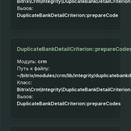
Bitrix\Crm\Integrity\DuplicateBankDetailCriterion
Вызов:
DuplicateBankDetailCriterion::prepareCode
DuplicateBankDetailCriterion::prepareCode
Модуль:
crm
Путь к файлу:
~/bitrix/modules/crm/lib/integrity/duplicatebankd
Класс:
Bitrix\Crm\Integrity\DuplicateBankDetailCriterion
Вызов:
DuplicateBankDetailCriterion::prepareCodes