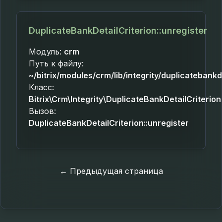
DuplicateBankDetailCriterion::unregister
Модуль:
crm
Путь к файлу:
~/bitrix/modules/crm/lib/integrity/duplicatebankd
Класс:
Bitrix\Crm\Integrity\DuplicateBankDetailCriterion
Вызов:
DuplicateBankDetailCriterion::unregister
← Предыдущая страница