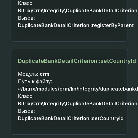
Класс:
Bitrix\Crm\Integrity\DuplicateBankDetailCriterion
Вызов:
DuplicateBankDetailCriterion::registerByParent
DuplicateBankDetailCriterion::setCountryId
Модуль:
crm
Путь к файлу:
~/bitrix/modules/crm/lib/integrity/duplicatebankd
Класс:
Bitrix\Crm\Integrity\DuplicateBankDetailCriterion
Вызов:
DuplicateBankDetailCriterion::setCountryId