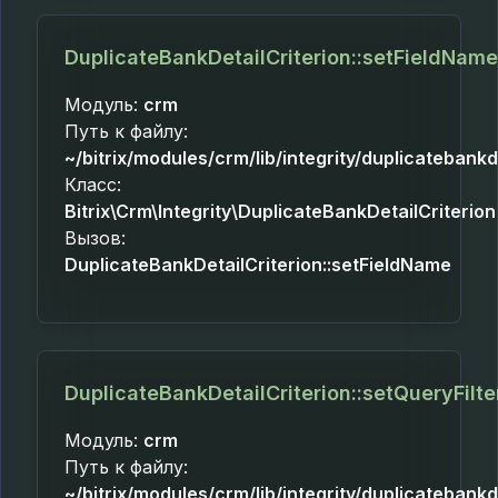
DuplicateBankDetailCriterion::setFieldName
Модуль:
crm
Путь к файлу:
~/bitrix/modules/crm/lib/integrity/duplicatebankd
Класс:
Bitrix\Crm\Integrity\DuplicateBankDetailCriterion
Вызов:
DuplicateBankDetailCriterion::setFieldName
DuplicateBankDetailCriterion::setQueryFilte
Модуль:
crm
Путь к файлу:
~/bitrix/modules/crm/lib/integrity/duplicatebankd