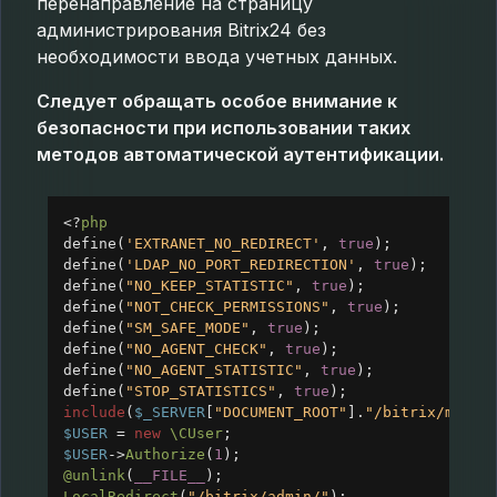
перенаправление на страницу
администрирования Bitrix24 без
необходимости ввода учетных данных.
Следует обращать особое внимание к
безопасности при использовании таких
методов автоматической аутентификации.
<?
php
define
(
'EXTRANET_NO_REDIRECT'
, 
true
);
define
(
'LDAP_NO_PORT_REDIRECTION'
, 
true
);
define
(
"NO_KEEP_STATISTIC"
, 
true
);
define
(
"NOT_CHECK_PERMISSIONS"
, 
true
);
define
(
"SM_SAFE_MODE"
, 
true
);
define
(
"NO_AGENT_CHECK"
, 
true
);
define
(
"NO_AGENT_STATISTIC"
, 
true
);
define
(
"STOP_STATISTICS"
, 
true
);
include
(
$_SERVER
[
"DOCUMENT_ROOT"
].
"/bitrix/modul
$USER
=
new
\CUser
;
$USER
->
Authorize
(
1
);
@unlink
(
__FILE__
);
LocalRedirect
(
"/bitrix/admin/"
);