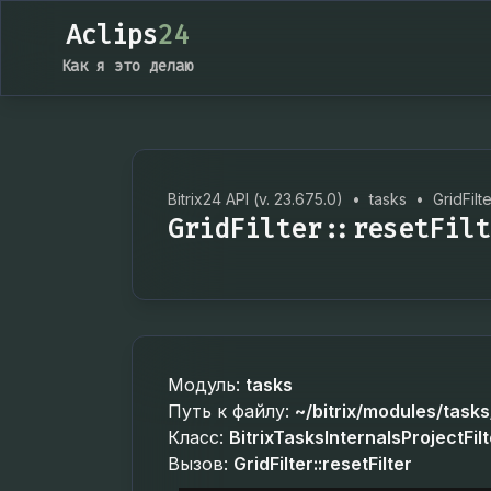
Aclips
24
Как я это делаю
Bitrix24 API (v. 23.675.0)
•
tasks
•
GridFilt
GridFilter::resetFilt
Модуль:
tasks
Путь к файлу:
~/bitrix/modules/tasks/l
Класс:
BitrixTasksInternalsProjectFilt
Вызов:
GridFilter::resetFilter