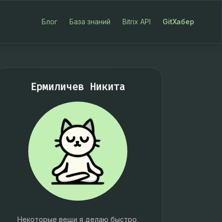
Блог
База знаний
Bitrix API
GitХабер
Ермиличев Никита
Некоторые вещи я делаю быстро,