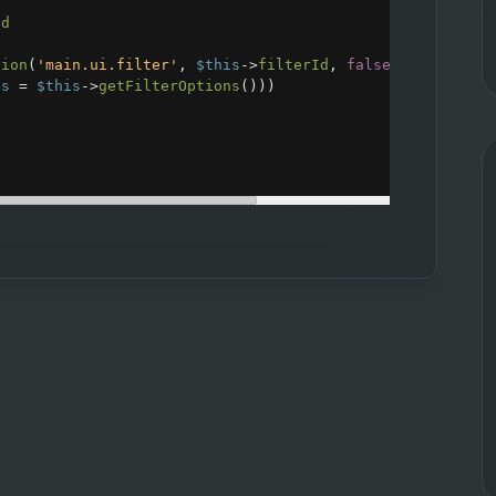
id
tion
(
'main.ui.filter'
, 
$this
->
filterId
, 
false
, 
$this
->
us
ns
=
$this
->
getFilterOptions
()))