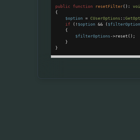
public
function
resetFilter
(): 
vo
{
$option
=
CUserOptions
::
GetOp
if
 (
!
$option
&&
 (
$filterOptio
{
$filterOptions
->
reset
();
}
}