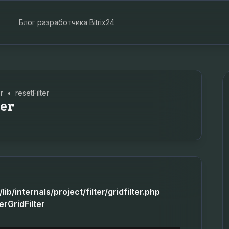
Блог разработчика Bitrix24
er
•
resetFilter
er
ib/internals/project/filter/gridfilter.php
erGridFilter