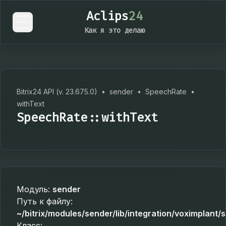
Aclips
24
Как я это делаю
Bitrix24 API (v. 23.675.0)
•
sender
•
SpeechRate
•
withText
SpeechRate::withText
Модуль:
sender
Путь к файлу:
~/bitrix/modules/sender/lib/integration/voximplant
Класс: