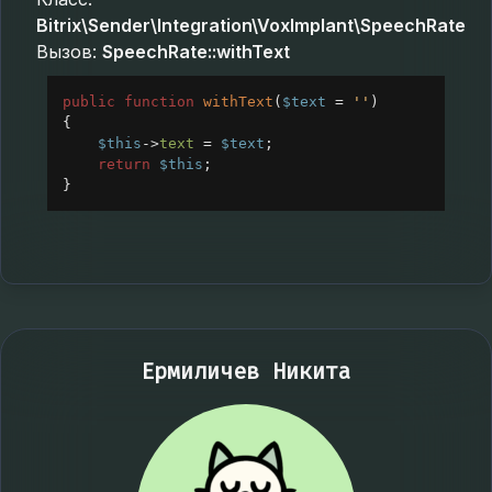
Bitrix\Sender\Integration\VoxImplant\SpeechRate
Вызов:
SpeechRate::withText
public
function
withText
(
$text
=
''
)
{
$this
->
text
=
$text
;
return
$this
;
}
Ермиличев Никита