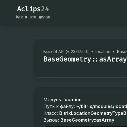
Aclips
24
Как я это делаю
Bitrix24 API (v. 23.675.0)
•
location
•
Base
BaseGeometry::asArray
Модуль:
location
Путь к файлу:
~/bitrix/modules/loca
Класс:
BitrixLocationGeometryType
Вызов:
BaseGeometry::asArray