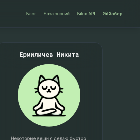
Блог
База знаний
Bitrix API
GitХабер
Ермиличев Никита
Некоторые вещи я делаю быстро,