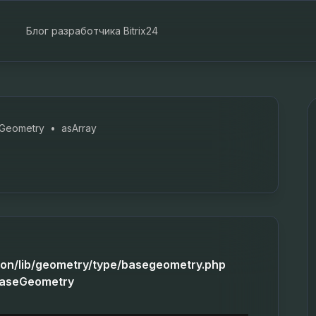
Блог разработчика Bitrix24
Geometry
•
asArray
tion/lib/geometry/type/basegeometry.php
BaseGeometry