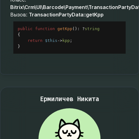
Bitrix\Crm\UI\Barcode\Payment\TransactionPartyDa
Вызов:
TransactionPartyData::getKpp
public
function
getKpp
(): 
?
string
{
return
$this
->
kpp
;
}
Ермиличев Никита