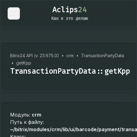
Aclips
24
Как я это делаю
Bitrix24 API (v. 23.675.0)
•
crm
•
TransactionPartyData
•
getKpp
TransactionPartyData::getKpp
Модуль:
crm
Путь к файлу:
~/bitrix/modules/crm/lib/ui/barcode/payment/trans
Класс: