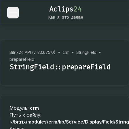
Aclips
24
Как я это делаю
Bitrix24 API (v. 23.675.0)
•
crm
•
StringField
•
prepareField
StringField::prepareField
Модуль:
crm
Путь к файлу:
~/bitrix/modules/crm/lib/Service/Display/Field/Strin
Класс: