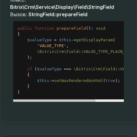
Bitrix\Crm\Service\Display\Field\StringField
Вызов:
StringField::prepareField
public
function
prepareField
(): 
void
{
$valueType
=
$this
->
getDisplayParam
(
'VALUE_TYPE'
,
\Bitrix\Crm\Field
::
VALUE_TYPE_PLAIN_TEXT
);
if
 (
$valueType
===
\Bitrix\Crm\Field
::
VALUE_
{
$this
->
setWasRenderedAsHtml
(
true
);
}
}