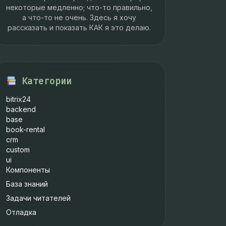
некоторые медленно; что-то правильно,
а что-то не очень. Здесь я хочу
рассказать и показать КАК я это делаю.
s
->
id
) 
??
$this
->
data
[
'NAME'
];
Категории
bitrix24
backend
base
book-rental
crm
custom
ui
Компоненты
База знаний
Задачи читателей
Отладка