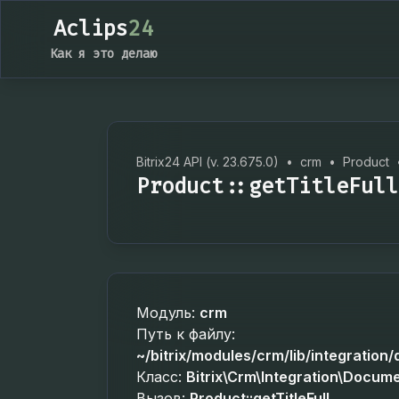
Aclips
24
Как я это делаю
Bitrix24 API (v. 23.675.0)
•
crm
•
Product
Product::getTitleFull
Модуль:
crm
Путь к файлу:
~/bitrix/modules/crm/lib/integratio
Класс:
Bitrix\Crm\Integration\Docum
Вызов:
Product::getTitleFull