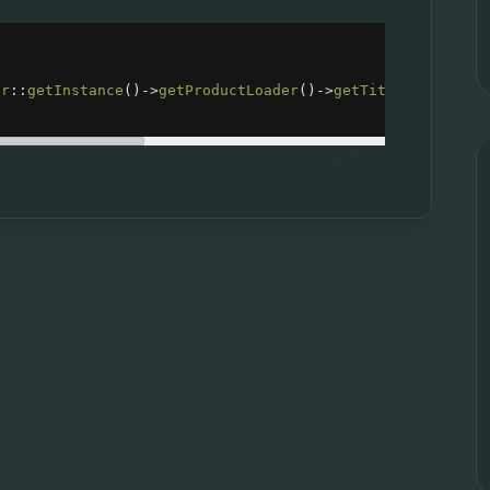
er
::
getInstance
()
->
getProductLoader
()
->
getTitleFull
(
$thi