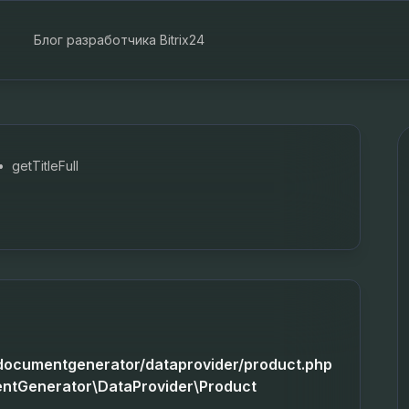
Блог разработчика Bitrix24
•
getTitleFull
n/documentgenerator/dataprovider/product.php
entGenerator\DataProvider\Product