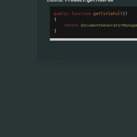
public
function
getTitleFull
()
{
return
DocumentGeneratorManag
}