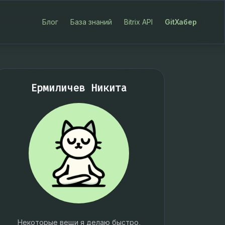
Блог
База знаний
Bitrix API
GitХабер
Ермиличев Никита
Некоторые вещи я делаю быстро,