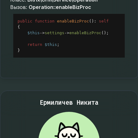
Вызов:
Operation::enableBizProc
public
function
enableBizProc
(): 
self
{
$this
->
settings
->
enableBizProc
();
return
$this
;
}
Ермиличев Никита