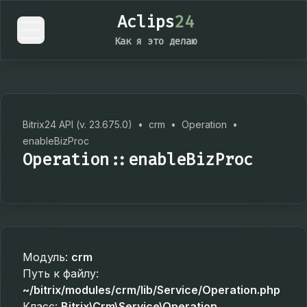
Aclips
24
Как я это делаю
Bitrix24 API (v. 23.675.0)
•
crm
•
Operation
•
enableBizProc
Operation::enableBizProc
Модуль:
crm
Путь к файлу:
~/bitrix/modules/crm/lib/Service/Operation.php
Класс:
Bitrix\Crm\Service\Operation