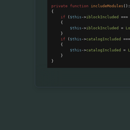
private
function
includeModules
()
{
if
 (
$this
->
iblockIncluded
===
{
$this
->
iblockIncluded
=
L
}
if
 (
$this
->
catalogIncluded
==
{
$this
->
catalogIncluded
=
}
}