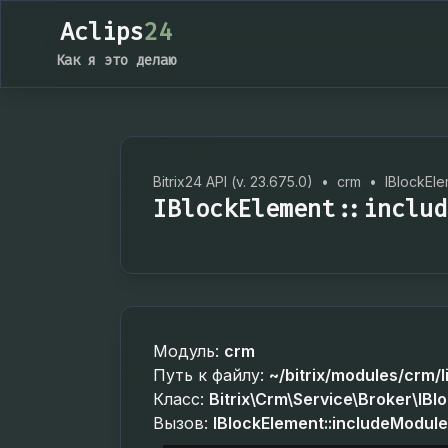
Aclips
24
Как я это делаю
Bitrix24 API (v. 23.675.0)
•
crm
•
IBlockEl
IBlockElement::includ
Модуль:
crm
Путь к файлу:
~/bitrix/modules/crm/
Класс:
Bitrix\Crm\Service\Broker\IBl
Вызов:
IBlockElement::includeModul