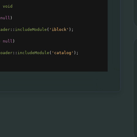
: 
void
null
)
oader
::
includeModule
(
'iblock'
);
=
null
)
Loader
::
includeModule
(
'catalog'
);