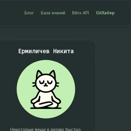
Блог
База знаний
Bitrix API
GitХабер
Ермиличев Никита
Некоторые вещи я делаю быстро,