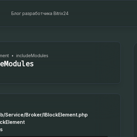
Блог разработчика Bitrix24
ement
•
includeModules
eModules
lib/Service/Broker/IBlockElement.php
ockElement
es