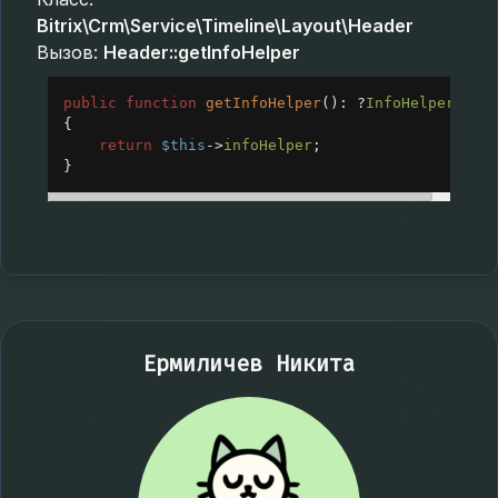
Bitrix\Crm\Service\Timeline\Layout\Header
Вызов:
Header::getInfoHelper
public
function
getInfoHelper
(): 
?
InfoHelper
{
return
$this
->
infoHelper
;
}
Ермиличев Никита