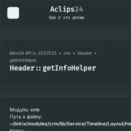
Aclips
24
Как я это делаю
Bitrix24 API (v. 23.675.0)
•
crm
•
Header
•
getInfoHelper
Header::getInfoHelper
Модуль:
crm
Путь к файлу:
~/bitrix/modules/crm/lib/Service/Timeline/Layout/H
Класс: