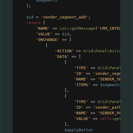
$segments
);
$id
=
'sender_segment_add'
;
return
 [
'NAME'
=>
Loc
::
getMessage
(
'CRM_INTEGRATI
'VALUE'
=>
$id
,
'ONCHANGE'
=>
 [
[
'ACTION'
=>
Grid\Panel\Actions
::
'DATA'
=>
 [
[
'TYPE'
=>
Grid\Panel\Typ
'ID'
=>
'sender_segment_
'NAME'
=>
'SENDER_SEGMEN
'ITEMS'
=>
$segments
],
[
'TYPE'
=>
Grid\Panel\Typ
'ID'
=>
'sender_path_to_
'NAME'
=>
'SENDER_PATH_T
'VALUE'
=>
self
::
getPath
],
$applyButton