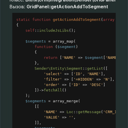
Вызов:
GridPanel::getActionAddToSegment
static
function
getActionAddToSegment
(
array
$app
{
self
::
includeJsLibs
();
$segments
=
array_map
(
function
 (
$segment
)
{
return
 [
'NAME'
=>
$segment
[
'NAME'
], 
},
Sender\Entity\Segment
::
getList
([
'select'
=>
 [
'ID'
, 
'NAME'
],
'filter'
=>
 [
'=HIDDEN'
=>
'N'
],
'order'
=>
 [
'ID'
=>
'DESC'
]
])
->
fetchAll
()
);
$segments
=
array_merge
(
[[
'NAME'
=>
Loc
::
getMessage
(
'CRM_INTEG
'VALUE'
=>
''
,
]],