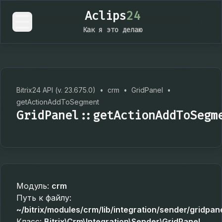
Aclips
24
Как я это делаю
Bitrix24 API (v. 23.675.0)
•
crm
•
GridPanel
•
getActionAddToSegment
GridPanel::getActionAddToSegm
Модуль:
crm
Путь к файлу:
~/bitrix/modules/crm/lib/integration/sender/gridpan
Класс:
Bitrix\Crm\Integration\Sender\GridPanel