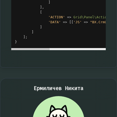
]
],
[
'ACTION'
=>
Grid\Panel\Actions
::
'DATA'
=>
 [[
'JS'
=>
"BX.CrmUIGri
]
]
];
}
Ермиличев Никита