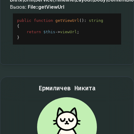
Вызов:
File::getViewUrl
public
function
getViewUrl
(): 
string
{
return
$this
->
viewUrl
;
}
Ермиличев Никита