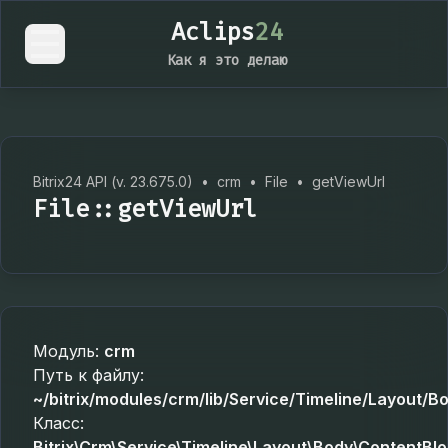
Aclips
24
Как я это делаю
Bitrix24 API (v. 23.675.0)
•
crm
•
File
•
getViewUrl
File::getViewUrl
Модуль:
crm
Путь к файлу:
~/bitrix/modules/crm/lib/Service/Timeline/Layout/B
Класс:
Bitrix\Crm\Service\Timeline\Layout\Body\ContentBlo