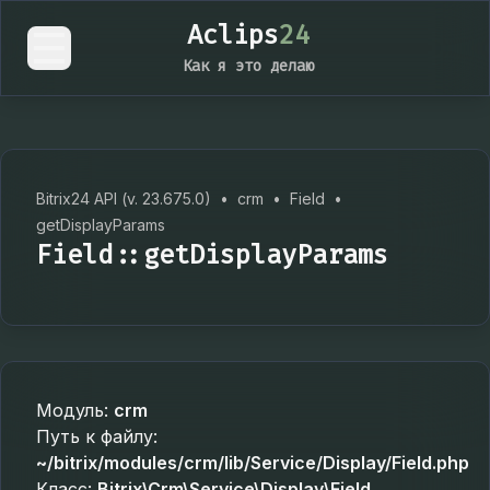
Aclips
24
Как я это делаю
Bitrix24 API (v. 23.675.0)
•
crm
•
Field
•
getDisplayParams
Field::getDisplayParams
Модуль:
crm
Путь к файлу:
~/bitrix/modules/crm/lib/Service/Display/Field.php
Класс:
Bitrix\Crm\Service\Display\Field