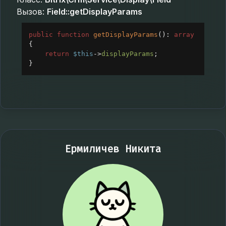
Вызов:
Field::getDisplayParams
public
function
getDisplayParams
(): 
array
{
return
$this
->
displayParams
;
}
Ермиличев Никита