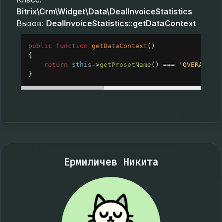
Bitrix\Crm\Widget\Data\DealInvoiceStatistics
Вызов:
DealInvoiceStatistics::getDataContext
public
function
getDataContext
()
{
return
$this
->
getPresetName
() 
===
'OVERALL_C
}
Ермиличев Никита