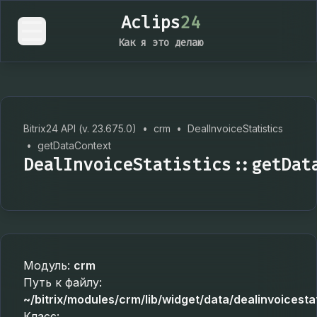
Aclips
24
Как я это делаю
Bitrix24 API (v. 23.675.0)
•
crm
•
DealInvoiceStatistics
•
getDataContext
DealInvoiceStatistics::getDat
Модуль:
crm
Путь к файлу:
~/bitrix/modules/crm/lib/widget/data/dealinvoicesta
Класс: