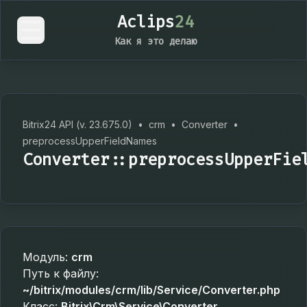
Aclips
24
Как я это делаю
Bitrix24 API (v. 23.675.0)
•
crm
•
Converter
•
preprocessUpperFieldNames
Converter::preprocessUpperFie
Модуль:
crm
Путь к файлу:
~/bitrix/modules/crm/lib/Service/Converter.php
Класс:
Bitrix\Crm\Service\Converter