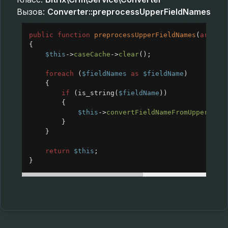
Вызов:
Converter::preprocessUpperFieldNames
public
function
preprocessUpperFieldNames
(
array
{
$this
->
caseCache
->
clear
();
foreach
 (
$fieldNames
as
$fieldName
)
{
if
 (
is_string
(
$fieldName
))
{
$this
->
convertFieldNameFromUpperCase
}
}
return
$this
;
}