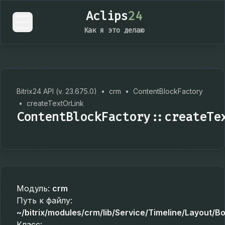
Aclips
24
Как я это делаю
Bitrix24 API (v. 23.675.0)
•
crm
•
ContentBlockFactory
•
createTextOrLink
ContentBlockFactory::createTe
Модуль:
crm
Путь к файлу:
~/bitrix/modules/crm/lib/Service/Timeline/Layout/
Класс: