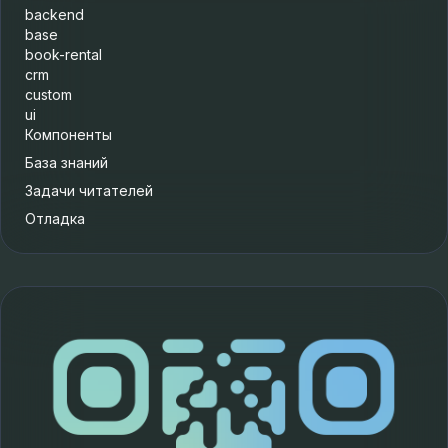
backend
base
book-rental
crm
custom
ui
Компоненты
База знаний
Задачи читателей
Отладка