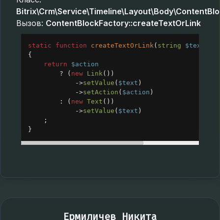
Bitrix\Crm\Service\Timeline\Layout\Body\ContentBl
Вызов:
ContentBlockFactory::createTextOrLink
static
function
createTextOrLink
(
string
$text
, 
?
{
return
$action
?
 (
new
Link
())
->
setValue
(
$text
)
->
setAction
(
$action
)
: (
new
Text
())
->
setValue
(
$text
)
;
}
Ермиличев Никита