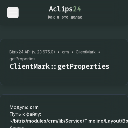
Aclips
24
Как я это делаю
Bitrix24 API (v. 23.675.0)
•
crm
•
ClientMark
•
getProperties
ClientMark::getProperties
Модуль:
crm
Путь к файлу:
~/bitrix/modules/crm/lib/Service/Timeline/Layout/
Класс: