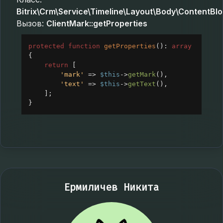
Bitrix\Crm\Service\Timeline\Layout\Body\ContentBl
Вызов:
ClientMark::getProperties
protected
function
getProperties
(): 
array
{
return
 [
'mark'
=>
$this
->
getMark
(),
'text'
=>
$this
->
getText
(),
];
}
Ермиличев Никита