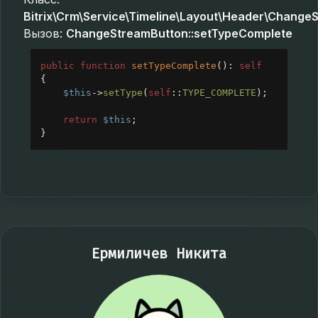
Bitrix\Crm\Service\Timeline\Layout\Header\Change
Вызов:
ChangeStreamButton::setTypeComplete
public
function
setTypeComplete
(): 
self
{
$this
->
setType
(
self
::
TYPE_COMPLETE
);
return
$this
;
}
Ермиличев Никита