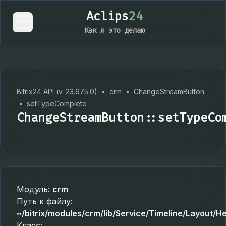
Aclips
24
Как я это делаю
Bitrix24 API (v. 23.675.0)
•
crm
•
ChangeStreamButton
•
setTypeComplete
ChangeStreamButton::setTypeCo
Модуль:
crm
Путь к файлу:
~/bitrix/modules/crm/lib/Service/Timeline/Layout
Класс: