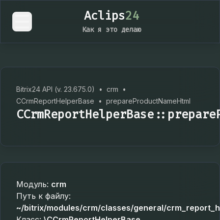
Aclips
24
Как я это делаю
Bitrix24 API (v. 23.675.0)
•
crm
•
CCrmReportHelperBase
•
prepareProductNameHtml
CCrmReportHelperBase::prepare
Модуль:
crm
Путь к файлу:
~/bitrix/modules/crm/classes/general/crm_report_h
Класс:
\CCrmReportHelperBase