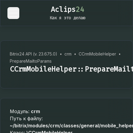
Aclips
24
Как я это делаю
Bitrix24 API (v. 23.675.0)
•
crm
•
CCrmMobileHelper
•
PrepareMailtoParams
CCrmMobileHelper::PrepareMail
Модуль:
crm
Путь к файлу:
~/bitrix/modules/crm/classes/general/mobile_helpe
Класс:
\CCrmMobileHelper