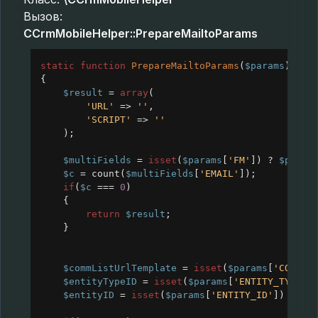
Вызов:
CCrmMobileHelper::PrepareMailtoParams
static
function
PrepareMailtoParams
(
$params
)
{
$result
=
array
(
'URL'
=>
''
,
'SCRIPT'
=>
''
);
$multiFields
=
isset
(
$params
[
'FM'
]) 
?
$param
$c
=
count
(
$multiFields
[
'EMAIL'
]);
if
(
$c
===
0
)
{
return
$result
;
}
$commListUrlTemplate
=
isset
(
$params
[
'COMMUN
$entityTypeID
=
isset
(
$params
[
'ENTITY_TYPE_I
$entityID
=
isset
(
$params
[
'ENTITY_ID'
]) 
?
in