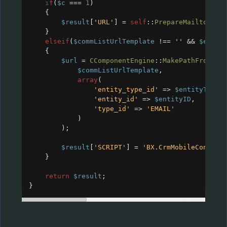
if
(
$c
===
1
)
{
$result
[
'URL'
] 
=
self
::
PrepareMailtoUrl
(
}
elseif
(
$commListUrlTemplate
!==
''
&&
$entit
{
$url
=
CComponentEngine
::
MakePathFromTem
$commListUrlTemplate
,
array
(
'entity_type_id'
=>
$entityTypeI
'entity_id'
=>
$entityID
,
'type_id'
=>
'EMAIL'
)
);
$result
[
'SCRIPT'
] 
=
'BX.CrmMobileContext
}
return
$result
;
}