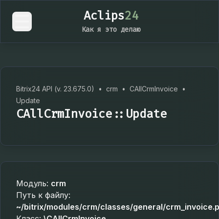
Aclips
24
Как я это делаю
Bitrix24 API (v. 23.675.0)
•
crm
•
CAllCrmInvoice
•
Update
CAllCrmInvoice::Update
Модуль:
crm
Путь к файлу:
~/bitrix/modules/crm/classes/general/crm_invoice.
Класс:
\CAllCrmInvoice