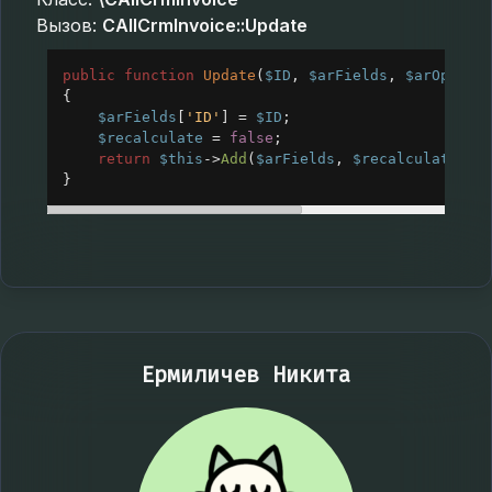
Вызов:
CAllCrmInvoice::Update
public
function
Update
(
$ID
, 
$arFields
, 
$arOption
{
$arFields
[
'ID'
] 
=
$ID
;
$recalculate
=
false
;
return
$this
->
Add
(
$arFields
, 
$recalculate
, 
S
}
Ермиличев Никита