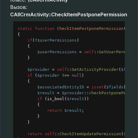
Вызов:
CAllCrmActivity::CheckItemPostponePermission
static
function
CheckItemPostponePermission
(
arra
{
if
(
!
$userPermissions
)
{
$userPermissions
=
self
::
GetUserPermissi
}
$provider
=
self
::
GetActivityProvider
(
$field
if
 (
$provider
!==
null
)
{
$associatedEntityID
=
isset
(
$fields
[
'ASS
$result
=
$provider
::
checkPostponePermis
if
 (
is_bool
(
$result
))
{
return
$result
;
}
}
return
self
::
CheckItemUpdatePermission
(
$fiel