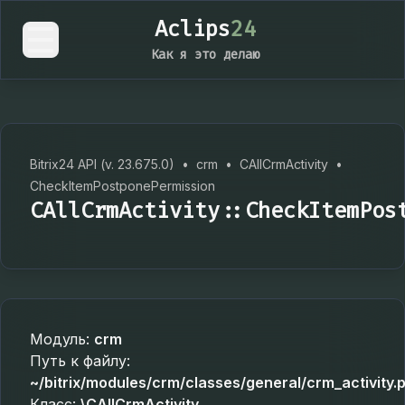
Aclips
24
Как я это делаю
Bitrix24 API (v. 23.675.0)
•
crm
•
CAllCrmActivity
•
CheckItemPostponePermission
CAllCrmActivity::CheckItemPos
Модуль:
crm
Путь к файлу:
~/bitrix/modules/crm/classes/general/crm_activity.
Класс:
\CAllCrmActivity