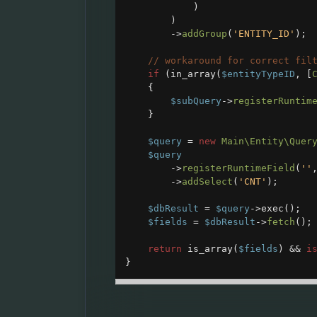
)
)
->
addGroup
(
'ENTITY_ID'
);
// workaround for correct fil
if
 (
in_array
(
$entityTypeID
, [
{
$subQuery
->
registerRuntim
}
$query
=
new
Main\Entity\Quer
$query
->
registerRuntimeField
(
''
->
addSelect
(
'CNT'
);
$dbResult
=
$query
->
exec
();
$fields
=
$dbResult
->
fetch
();
return
is_array
(
$fields
) 
&&
i
}