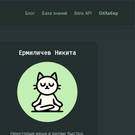
Блог
База знаний
Bitrix API
GitХабер
Ермиличев Никита
Некоторые вещи я делаю быстро,