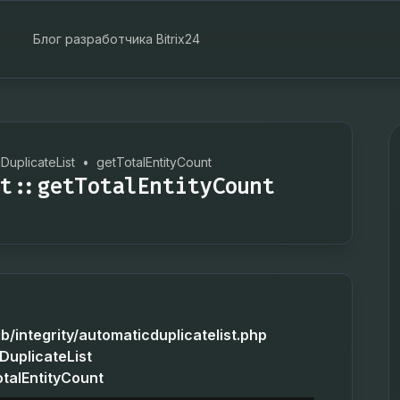
Блог разработчика Bitrix24
DuplicateList
•
getTotalEntityCount
t::getTotalEntityCount
ib/integrity/automaticduplicatelist.php
DuplicateList
otalEntityCount