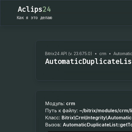
Aclips
24
Как я это делаю
Bitrix24 API (v. 23.675.0)
•
crm
•
Automatic
AutomaticDuplicateLis
Модуль:
crm
Путь к файлу:
~/bitrix/modules/crm/l
Класс:
Bitrix\Crm\Integrity\Automatic
Вызов:
AutomaticDuplicateList::getT