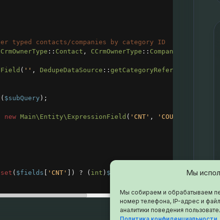
ter typed contacts/companies by category ID
CCrmOwnerType
::
Contact
, 
CCrmOwnerType
::
Company
], 
true
))
eField
(
''
, 
DedupeDataSource
::
getCategoryReferenceField
(
$
y
(
$subQuery
);
, 
new
Main\Entity\ExpressionField
(
'CNT'
, 
'COUNT(*)'
))
Мы испол
sset
(
$fields
[
'CNT'
]) 
?
 (
int
)
$fields
[
'CNT'
] : 
0
;
Мы собираем и обрабатываем пе
номер телефона, IP-адрес и файл
аналитики поведения пользовате
Политика конфиденциальности