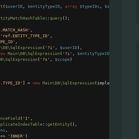
nt
(
$userID
, 
$entityTypeID
, 
array
$typeIDs
, 
$scope
)
ntityMatchHashTable
::
query
();
f.MATCH_HASH'
,
'ref.ENTITY_TYPE_ID'
,
YPE_ID'
,
n\DB\SqlExpression
(
'?i'
, 
$userID
),
new
Main\DB\SqlExpression
(
'?i'
, 
$entityTypeID
),
DB\SqlExpression
(
'?s'
, 
$scope
)
f.TYPE_ID'
] 
=
new
Main\DB\SqlExpression
(
implode
(
', '
, 
$t
,
enceField
(
'I'
,
uplicateIndexTable
::
getEntity
(),
ons
,
=>
'INNER'
)