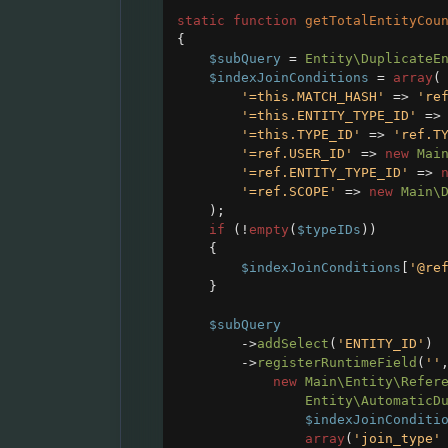
static
function
getTotalEntityCou
{
$subQuery
=
Entity\DuplicateE
$indexJoinConditions
=
array
(
'=this.MATCH_HASH'
=>
're
'=this.ENTITY_TYPE_ID'
=>
'=this.TYPE_ID'
=>
'ref.T
'=ref.USER_ID'
=>
new
Mai
'=ref.ENTITY_TYPE_ID'
=>
'=ref.SCOPE'
=>
new
Main\
);
if
 (
!
empty
(
$typeIDs
))
{
$indexJoinConditions
[
'@re
}
$subQuery
->
addSelect
(
'ENTITY_ID'
)
->
registerRuntimeField
(
''
new
Main\Entity\Refer
Entity\AutomaticD
$indexJoinConditi
array
(
'join_type'