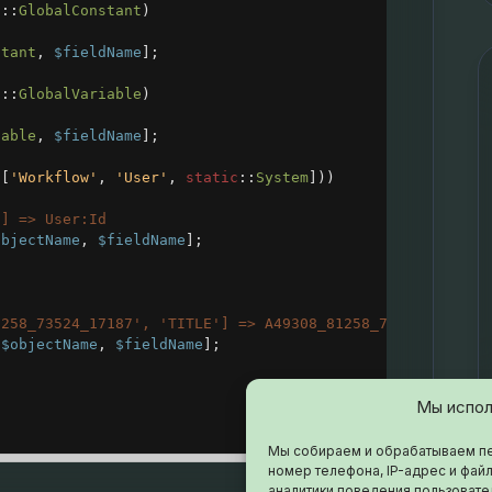
c
::
GlobalConstant
)
stant
, 
$fieldName
];
c
::
GlobalVariable
)
iable
, 
$fieldName
];
 [
'Workflow'
, 
'User'
, 
static
::
System
]))
'] => User:Id
objectName
, 
$fieldName
];
1258_73524_17187', 'TITLE'] => A49308_81258_73524_17187:
 
$objectName
, 
$fieldName
];
Мы испол
Мы собираем и обрабатываем пе
номер телефона, IP-адрес и файл
аналитики поведения пользовате