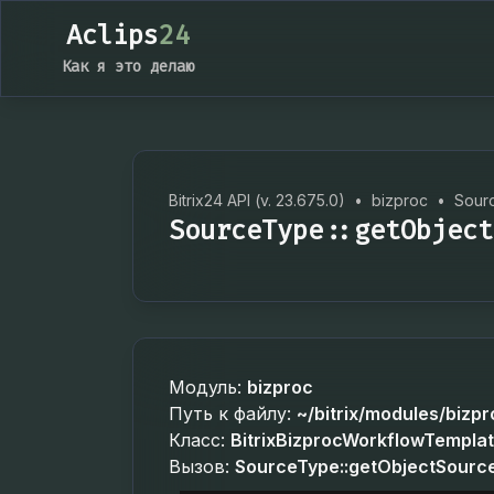
Aclips
24
Как я это делаю
Bitrix24 API (v. 23.675.0)
•
bizproc
•
Sour
SourceType::getObject
Модуль:
bizproc
Путь к файлу:
~/bitrix/modules/bizp
Класс:
BitrixBizprocWorkflowTempla
Вызов:
SourceType::getObjectSourc