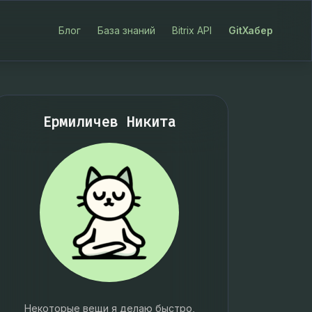
Блог
База знаний
Bitrix API
GitХабер
Ермиличев Никита
Некоторые вещи я делаю быстро,