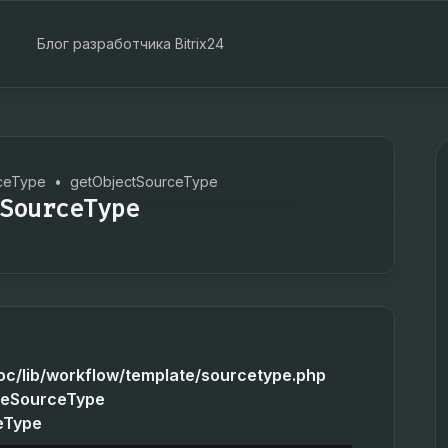
Блог разработчика Bitrix24
ceType
•
getObjectSourceType
SourceType
roc/lib/workflow/template/sourcetype.php
teSourceType
eType