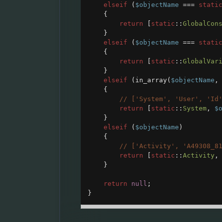
elseif
 (
$objectName
===
stati
{
return
 [
static
::
GlobalCon
}
elseif
 (
$objectName
===
stati
{
return
 [
static
::
GlobalVar
}
elseif
 (
in_array
(
$objectName
,
{
// ['System', 'User', 'Id
return
 [
static
::
System
, 
$
}
elseif
 (
$objectName
)
{
// ['Activity', 'A49308_8
return
 [
static
::
Activity
,
}
return
null
;
}