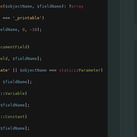
pe
(
$objectName
, 
$fieldName
): 
?
array
) 
===
'_printable'
)
ieldName
, 
0
, 
-
10
);
ocumentField
)
ield
, 
$fieldName
];
late'
||
$objectName
===
static
::
Parameter
)
, 
$fieldName
];
c
::
Variable
)
 
$fieldName
];
c
::
Constant
)
 
$fieldName
];