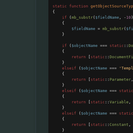
static
function
getObjectSourceTy
{
if
 (
mb_substr
(
$fieldName
, 
-
10
{
$fieldName
=
mb_substr
(
$f
}
if
 (
$objectName
===
static
::
D
{
return
 [
static
::
DocumentF
}
elseif
 (
$objectName
===
'Temp
{
return
 [
static
::
Parameter
}
elseif
 (
$objectName
===
stati
{
return
 [
static
::
Variable
,
}
elseif
 (
$objectName
===
stati
{
return
 [
static
::
Constant
,
}