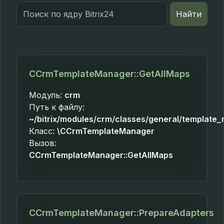
Search
Найти
for:
CCrmTemplateManager::GetAllMaps
Модуль:
crm
Путь к файлу:
~/bitrix/modules/crm/classes/general/template
Класс:
\CCrmTemplateManager
Вызов:
CCrmTemplateManager::GetAllMaps
CCrmTemplateManager::PrepareAdapters