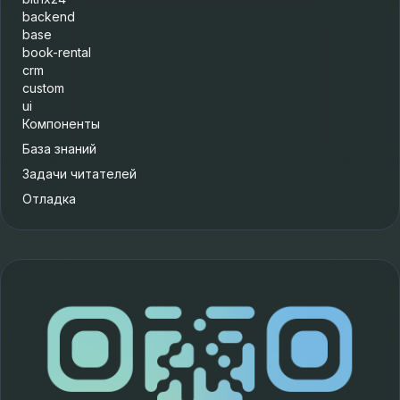
backend
base
book-rental
crm
custom
ui
Компоненты
База знаний
Задачи читателей
Отладка