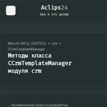
Aclips
24
Как я это делаю
Bitrix24 API (v. 23.675.0)
•
crm
•
CCrmTemplateManager
Методы класса
CCrmTemplateManager
модуля crm
...Человеческий поиск в разработке...