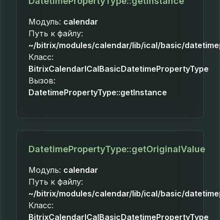
DatetimePropertyType::getInstance
Модуль:
calendar
Путь к файлу:
~/bitrix/modules/calendar/lib/ical/basic/datetim
Класс:
BitrixCalendarICalBasicDatetimePropertyType
Вызов:
DatetimePropertyType::getInstance
DatetimePropertyType::getOriginalValue
Модуль:
calendar
Путь к файлу:
~/bitrix/modules/calendar/lib/ical/basic/datetim
Класс:
BitrixCalendarICalBasicDatetimePropertyType