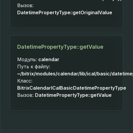
Вызов:
DatetimePropertyType::getOriginalValue
DatetimePropertyType::getValue
Модуль:
calendar
Путь к файлу:
~/bitrix/modules/calendar/lib/ical/basic/datetim
Класс:
BitrixCalendarICalBasicDatetimePropertyType
Вызов:
DatetimePropertyType::getValue