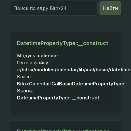
Search
Найти
for:
DatetimePropertyType::__construct
Модуль:
calendar
Путь к файлу:
~/bitrix/modules/calendar/lib/ical/basic/datetim
Класс:
BitrixCalendarICalBasicDatetimePropertyType
Вызов:
DatetimePropertyType::__construct