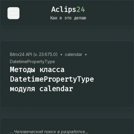
Aclips
24
Как я это делаю
Bitrix24 API (v. 23.675.0)
•
calendar
•
DatetimePropertyType
Методы класса
DatetimePropertyType
модуля calendar
...Человеческий поиск в разработке...